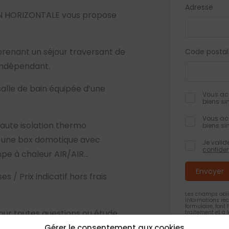
Adresse
ON HORIZONTALE vous propose
prenant un séjour traversant de
Code postal
 indépendant.
alle de bain équipée d’une
Vous acc
biens si
Vous acc
ute isolation thermo
biens si
, une box domotique avec
Je valid
confiden
mpe à chaleur AIR/AIR…
s / Prix indicatif hors frais
Les champs obli
informations rec
formulaire, font
r toutes questions ou étude
traitement et à
feront pas l’obj
Conformément à 
Gérer le consentement aux cookies