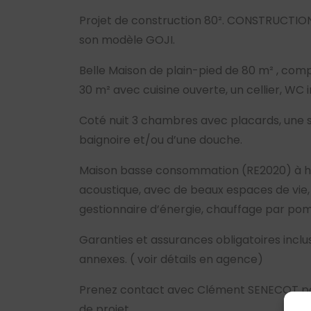
Projet de construction 80². CONSTRUCTI
son modèle GOJI.
Belle Maison de plain-pied de 80 m² , com
30 m² avec cuisine ouverte, un cellier, WC
Coté nuit 3 chambres avec placards, une s
baignoire et/ou d’une douche.
Maison basse consommation (RE2020) à ha
acoustique, avec de beaux espaces de vie
gestionnaire d’énergie, chauffage par po
Garanties et assurances obligatoires incluse
annexes. ( voir détails en agence)
Prenez contact avec Clément SENECOT pou
de projet.