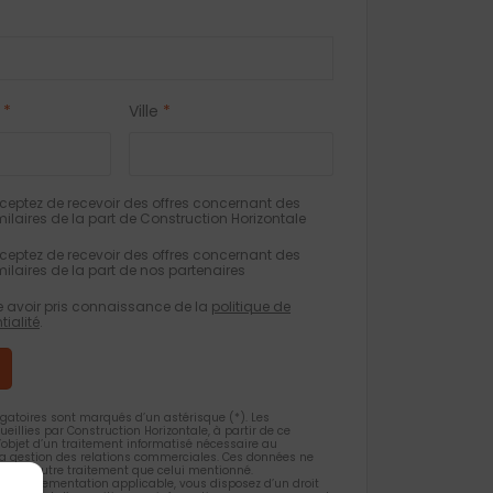
*
Ville
*
eptez de recevoir des offres concernant des
milaires de la part de Construction Horizontale
eptez de recevoir des offres concernant des
milaires de la part de nos partenaires
e avoir pris connaissance de la
politique de
tialité
.
gatoires sont marqués d’un astérisque (*). Les
ueillies par Construction Horizontale, à partir de ce
 l’objet d’un traitement informatisé nécessaire au
 la gestion des relations commerciales. Ces données ne
et d’un autre traitement que celui mentionné.
la règlementation applicable, vous disposez d’un droit