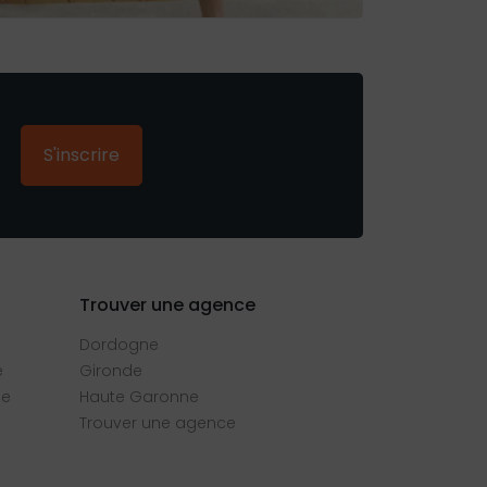
S'inscrire
Trouver une agence
Dordogne
e
Gironde
se
Haute Garonne
Trouver une agence