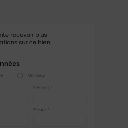
ite recevoir plus
ations sur ce bien
nnées
e
Monsieur
Prénom
*
E-mail
*