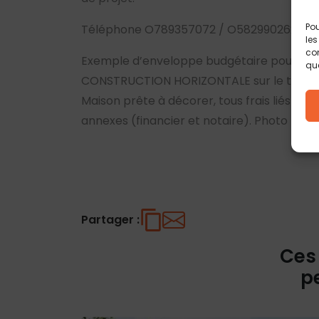
Pou
Téléphone O789357072 / O582990262
les
con
Exemple d’enveloppe budgétaire pour la r
que
CONSTRUCTION HORIZONTALE sur le terrain 
Maison prête à décorer, tous frais liés à la
annexes (financier et notaire). Photo non 
Partager :
Ces
p