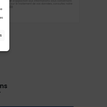
ification et d’opposition aux informations vous concernant.
rmations sur le traitement de vos données, consultez notre
identialité
ue
les
s
ons
r