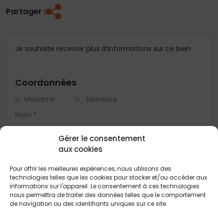
Partager :
Je souhaite recevoir plus d’informations sur ce bien
Coordonnées
Madame
Monsieur
Nom
*
Gérer le consentement
Prénom
*
aux cookies
Pour offrir les meilleures expériences, nous utilisons des
technologies telles que les cookies pour stocker et/ou accéder aux
Téléphone
*
informations sur l'appareil. Le consentement à ces technologies
nous permettra de traiter des données telles que le comportement
de navigation ou des identifiants uniques sur ce site.
E-mail
*