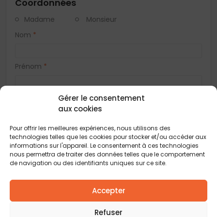
Coordonnées
Madame
Monsieur
Nom
*
Prénom
*
Gérer le consentement
Téléphone
*
aux cookies
Pour offrir les meilleures expériences, nous utilisons des
E-mail
*
technologies telles que les cookies pour stocker et/ou accéder aux
informations sur l'appareil. Le consentement à ces technologies
nous permettra de traiter des données telles que le comportement
Adresse
de navigation ou des identifiants uniques sur ce site.
Accepter
Code postal
*
Refuser