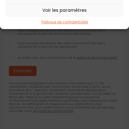
Ville
*
Voir les paramètres
Politique de confidentialité
Vous acceptez de recevoir des offres concernant des biens
similaires de la part de Construction Horizontale
Vous acceptez de recevoir des offres concernant des biens
similaires de la part de nos partenaires
Je valide avoir pris connaissance de la
politique de confidentialité
.
Les champs obligatoires sont marqués d’un astérisque (*). Les
informations recueillies par Construction Horizontale, à partir de ce
formulaire, font l’objet d’un traitement informatisé nécessaire au
traitement et à la gestion des relations commerciales. Ces données ne
feront pas l’objet d’un autre traitement que celui mentionné.
Conformément à la règlementation applicable, vous disposez d’un droit
d’accès, de rectification et d’opposition aux informations vous
concernant. Pour plus d’informations sur le traitement de vos données,
consultez notre
politique de confidentialité