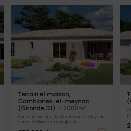
Terrain et maison,
T
Camblanes-et-meynac
(
(Gironde 33)
- 2000m²
C
p
Sur la commune de Camblane et Meynac,
venez réaliser votre projet de...
2