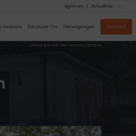
Agences
Actualités
e maisons
Découvrir CH
Témoignages
Contact
< Retour à la liste des maisons + terrains
n