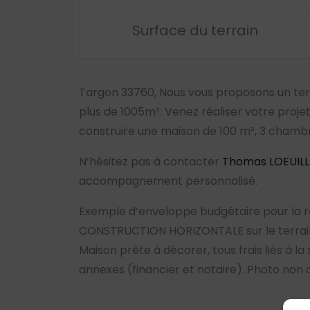
Surface du terrain
Targon 33760, Nous vous proposons un terr
plus de 1005m². Venez réaliser votre projet 
construire une maison de 100 m², 3 chamb
N’hésitez pas à contacter
Thomas LOEUILLE
accompagnement personnalisé.
Exemple d’enveloppe budgétaire pour la r
CONSTRUCTION HORIZONTALE sur le terrain 
Maison prête à décorer, tous frais liés à la
annexes (financier et notaire). Photo non 