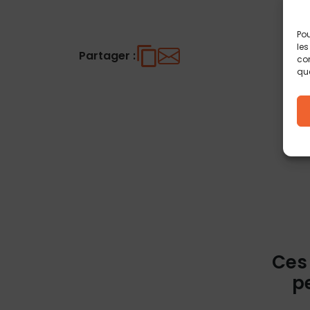
Pou
les
Partager :
con
que
Ces
p