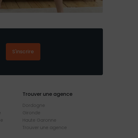
S'inscrire
Trouver une agence
Dordogne
e
Gironde
se
Haute Garonne
Trouver une agence