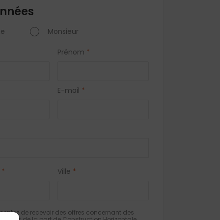
nnées
e
Monsieur
Prénom
*
E-mail
*
*
Ville
*
eptez de recevoir des offres concernant des
milaires de la part de Construction Horizontale