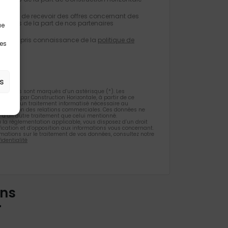
eptez de recevoir des offres concernant des
milaires de la part de nos partenaires
ue
e avoir pris connaissance de la
politique de
les
tialité
.
s
gatoires sont marqués d’un astérisque (*). Les
ueillies par Construction Horizontale, à partir de ce
 l’objet d’un traitement informatisé nécessaire au
 la gestion des relations commerciales. Ces données ne
et d’un autre traitement que celui mentionné.
la règlementation applicable, vous disposez d’un droit
ification et d’opposition aux informations vous concernant.
rmations sur le traitement de vos données, consultez notre
identialité
ons
r