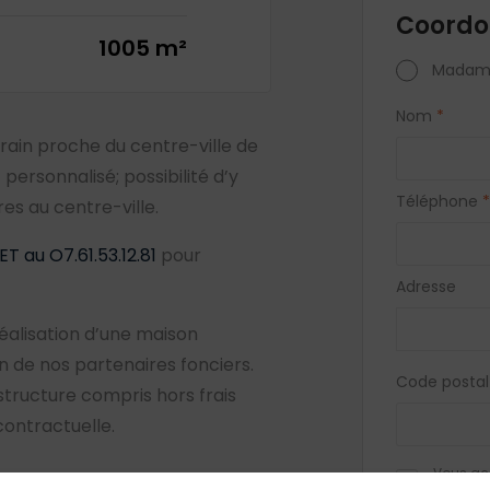
Coordo
1005 m²
Madam
Nom
*
ain proche du centre-ville de
personnalisé; possibilité d’y
Téléphone
*
res au centre-ville.
T au O7.61.53.12.81
pour
Adresse
éalisation d’une maison
de nos partenaires fonciers.
Code postal
 structure compris hors frais
contractuelle.
Vous acc
biens si