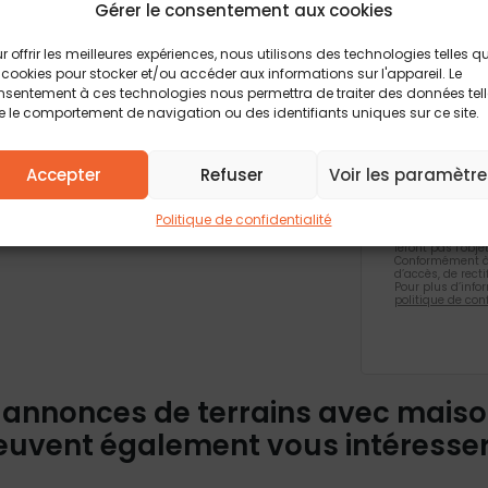
Gérer le consentement aux cookies
Vous acc
biens si
r offrir les meilleures expériences, nous utilisons des technologies telles q
 cookies pour stocker et/ou accéder aux informations sur l'appareil. Le
Je valid
sentement à ces technologies nous permettra de traiter des données tel
confiden
 le comportement de navigation ou des identifiants uniques sur ce site.
Accepter
Refuser
Voir les paramètre
Les champs obli
informations rec
Politique de confidentialité
formulaire, font
traitement et à
feront pas l’obj
Conformément à 
d’accès, de rect
Pour plus d’info
politique de conf
 annonces de terrains avec mais
euvent également vous intéresse