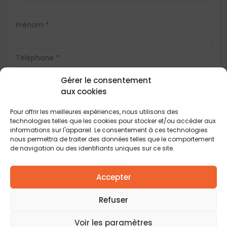
Prénom
*
Téléphone
*
Gérer le consentement
E-mail
*
aux cookies
Pour offrir les meilleures expériences, nous utilisons des
technologies telles que les cookies pour stocker et/ou accéder aux
Adresse
informations sur l'appareil. Le consentement à ces technologies
nous permettra de traiter des données telles que le comportement
de navigation ou des identifiants uniques sur ce site.
Code postal
*
Accepter
Ville
*
Refuser
Voir les paramètres