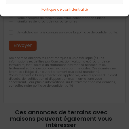
Vous acceptez de recevoir des offres concernant des biens
similaires de la part de Construction Horizontale
Politique de confidentialité
Vous acceptez de recevoir des offres concernant des biens
similaires de la part de nos partenaires
Je valide avoir pris connaissance de la
politique de confidentialité
.
Les champs obligatoires sont marqués d’un astérisque (*). Les
informations recueillies par Construction Horizontale, à partir de ce
formulaire, font l’objet d’un traitement informatisé nécessaire au
traitement et à la gestion des relations commerciales. Ces données ne
feront pas l’objet d’un autre traitement que celui mentionné.
Conformément à la règlementation applicable, vous disposez d’un droit
d’accès, de rectification et d’opposition aux informations vous
concernant. Pour plus d’informations sur le traitement de vos données,
consultez notre
politique de confidentialité
Ces annonces de terrains avec
maisons peuvent également vous
intéresser