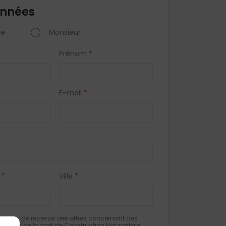
nnées
e
Monsieur
Prénom
*
E-mail
*
*
Ville
*
eptez de recevoir des offres concernant des
milaires de la part de Construction Horizontale