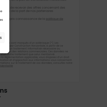
eptez de recevoir des offres concernant des
milaires de la part de nos partenaires
ue
e avoir pris connaissance de la
politique de
les
tialité
.
s
gatoires sont marqués d’un astérisque (*). Les
ueillies par Construction Horizontale, à partir de ce
 l’objet d’un traitement informatisé nécessaire au
 la gestion des relations commerciales. Ces données ne
et d’un autre traitement que celui mentionné.
la règlementation applicable, vous disposez d’un droit
ification et d’opposition aux informations vous concernant.
rmations sur le traitement de vos données, consultez notre
identialité
ons
r