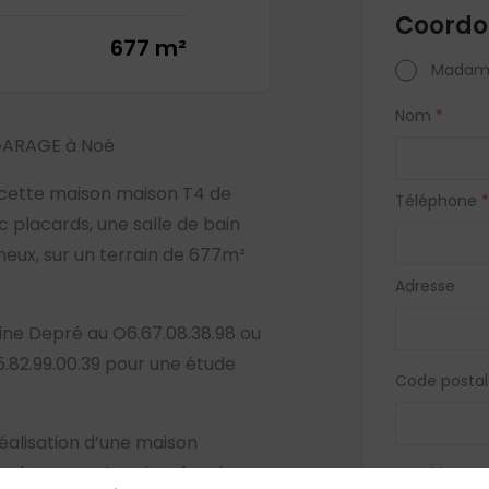
Coordo
677 m²
Madam
Nom
*
GARAGE à Noé
 cette maison maison T4 de
Téléphone
*
 placards, une salle de bain
neux, sur un terrain de 677m²
Adresse
line Depré au O6.67.08.38.98 ou
82.99.00.39 pour une étude
Code postal
éalisation d’une maison
de nos partenaires fonciers.
Vous acc
biens si