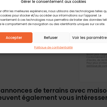
Gérer le consentement aux cookies
 structure compris hors frais
Vous acc
contractuelle.
biens si
r offrir les meilleures expériences, nous utilisons des technologies telles q
 cookies pour stocker et/ou accéder aux informations sur l'appareil. Le
Je valid
sentement à ces technologies nous permettra de traiter des données tel
confiden
 le comportement de navigation ou des identifiants uniques sur ce site.
Accepter
Refuser
Voir les paramètre
Les champs obli
informations rec
Politique de confidentialité
formulaire, font
traitement et à
feront pas l’obj
Conformément à 
d’accès, de rect
Pour plus d’info
politique de conf
 annonces de terrains avec mais
euvent également vous intéresse