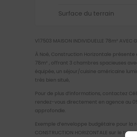
Surface du terrain
V17503 MAISON INDIVIDUELLE 78m² AVEC 
À Noé, Construction Horizontale présente
78m² , offrant 3 chambres spacieuses avec
équipée, un séjour/cuisine américaine lumi
très bien situé,
Pour de plus d’informations, contactez Cé
rendez-vous directement en agence au 05.
approfondie.
Exemple d’enveloppe budgétaire pour la r
CONSTRUCTION HORIZONTALE sur le terrain 