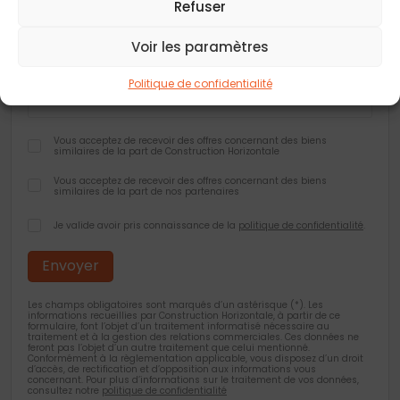
Refuser
Code postal
*
Voir les paramètres
Ville
*
Politique de confidentialité
Vous acceptez de recevoir des offres concernant des biens
similaires de la part de Construction Horizontale
Vous acceptez de recevoir des offres concernant des biens
similaires de la part de nos partenaires
Je valide avoir pris connaissance de la
politique de confidentialité
.
Les champs obligatoires sont marqués d’un astérisque (*). Les
informations recueillies par Construction Horizontale, à partir de ce
formulaire, font l’objet d’un traitement informatisé nécessaire au
traitement et à la gestion des relations commerciales. Ces données ne
feront pas l’objet d’un autre traitement que celui mentionné.
Conformément à la règlementation applicable, vous disposez d’un droit
d’accès, de rectification et d’opposition aux informations vous
concernant. Pour plus d’informations sur le traitement de vos données,
consultez notre
politique de confidentialité