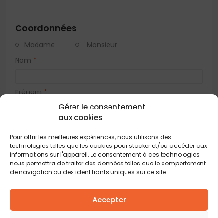
Coordonnées
Madame
Monsieur
Nom
*
Prénom
*
Gérer le consentement
aux cookies
Téléphone
*
Pour offrir les meilleures expériences, nous utilisons des
technologies telles que les cookies pour stocker et/ou accéder aux
informations sur l'appareil. Le consentement à ces technologies
E-mail
*
nous permettra de traiter des données telles que le comportement
de navigation ou des identifiants uniques sur ce site.
Adresse
Accepter