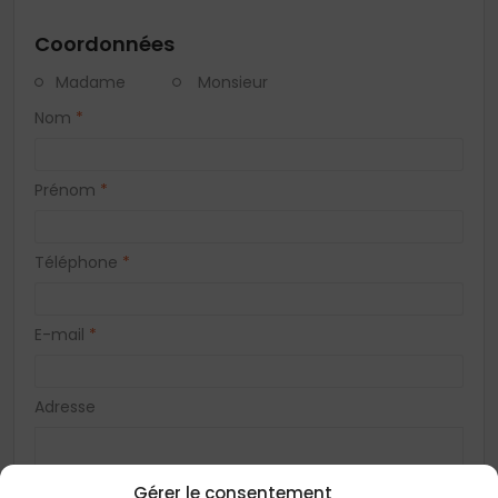
Coordonnées
Madame
Monsieur
Nom
*
Prénom
*
Téléphone
*
E-mail
*
Adresse
Gérer le consentement