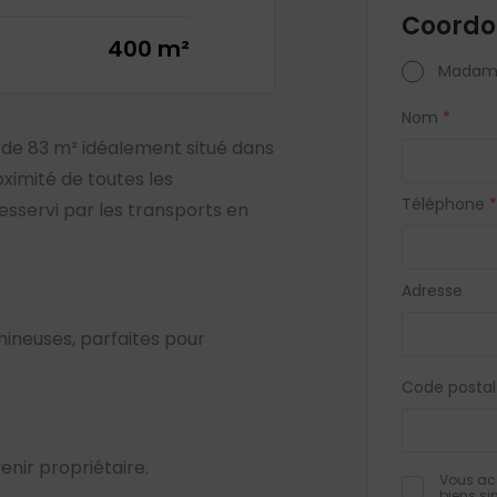
Coordo
400 m²
Madam
Nom
*
de 83 m² idéalement situé dans
oximité de toutes les
Téléphone
*
sservi par les transports en
Adresse
neuses, parfaites pour
Code postal
nir propriétaire.
Vous acc
biens si