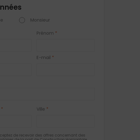
nnées
e
Monsieur
Prénom
*
E-mail
*
*
Ville
*
eptez de recevoir des offres concernant des
milaires de la part de Construction Horizontale