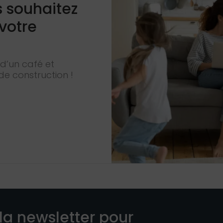
s souhaitez
 votre
d’un café et
de construction !
la newsletter pour