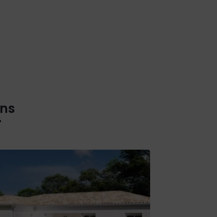
ons
r