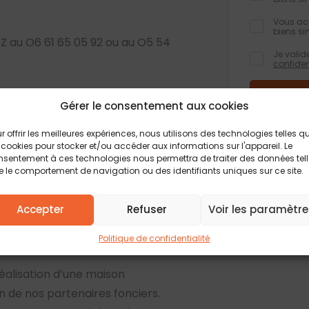
Vous acc
biens si
Z au O6 61 65 05 92 ou au O5 54
Je valid
confiden
Gérer le consentement aux cookies
Les champs obli
informations rec
r offrir les meilleures expériences, nous utilisons des technologies telles q
formulaire, font
 cookies pour stocker et/ou accéder aux informations sur l'appareil. Le
traitement et à
feront pas l’obj
sentement à ces technologies nous permettra de traiter des données tel
Conformément à 
 le comportement de navigation ou des identifiants uniques sur ce site.
d’accès, de rect
Pour plus d’info
politique de conf
Accepter
Refuser
Voir les paramètre
Politique de confidentialité
éalisation d’une maison
de nos partenaires fonciers.