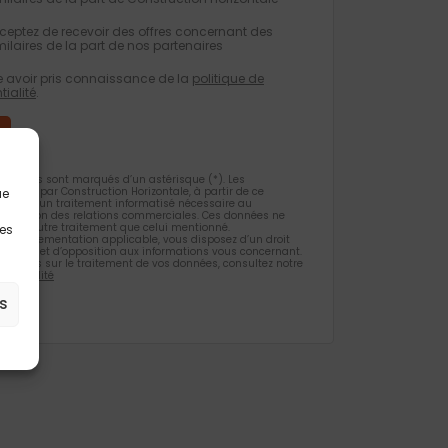
eptez de recevoir des offres concernant des
milaires de la part de nos partenaires
e avoir pris connaissance de la
politique de
tialité
.
gatoires sont marqués d’un astérisque (*). Les
ueillies par Construction Horizontale, à partir de ce
ue
 l’objet d’un traitement informatisé nécessaire au
 la gestion des relations commerciales. Ces données ne
et d’un autre traitement que celui mentionné.
les
la règlementation applicable, vous disposez d’un droit
ification et d’opposition aux informations vous concernant.
rmations sur le traitement de vos données, consultez notre
identialité
s