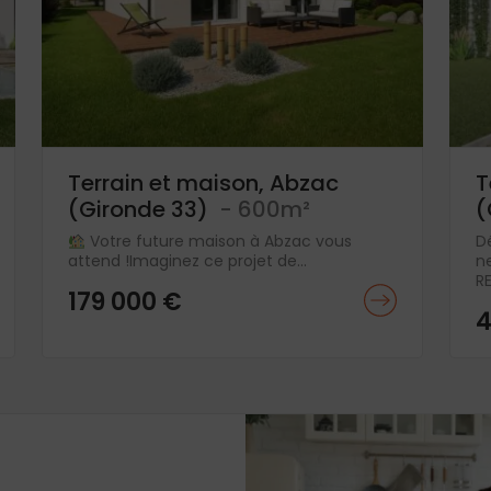
Terrain et maison, Abzac
T
(Gironde 33)
- 600m²
(
Votre future maison à Abzac vous
D
attend !Imaginez ce projet de...
n
RE
179 000 €
4