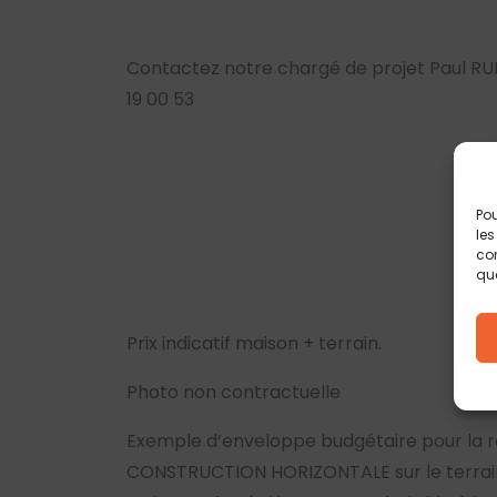
Contactez notre chargé de projet Paul RUI
19 00 53
Pou
les
con
que
Prix indicatif maison + terrain.
Photo non contractuelle
Exemple d’enveloppe budgétaire pour la r
CONSTRUCTION HORIZONTALE sur le terrain 