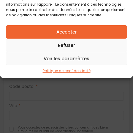
Prénom
*
informations sur l'appareil. Le consentement à ces technologies
nous permettra de traiter des données telles que le comportement
de navigation ou des identifiants uniques sur ce site.
Téléphone
*
Accepter
E-mail
*
Refuser
Voir les paramètres
Adresse
Politique de confidentialité
Code postal
*
Ville
*
Vous acceptez de recevoir des offres concernant des biens
similaires de la part de Construction Horizontale