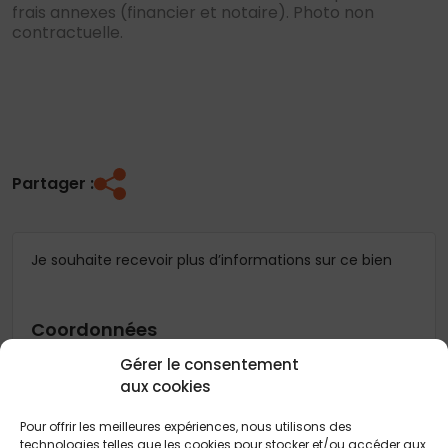
frais annexes (financier et notaire). Photo non
contractuelle.
Partager :
Je souhaite recevoir plus d’informations sur ce bien
Coordonnées
Gérer le consentement
Madame
Monsieur
aux cookies
Nom
*
Pour offrir les meilleures expériences, nous utilisons des
technologies telles que les cookies pour stocker et/ou accéder aux