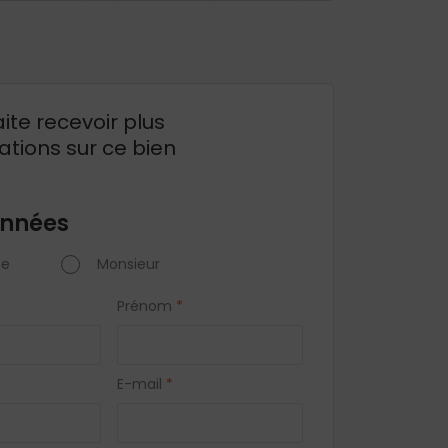
ite recevoir plus
ations sur ce bien
nnées
e
Monsieur
Prénom
*
E-mail
*