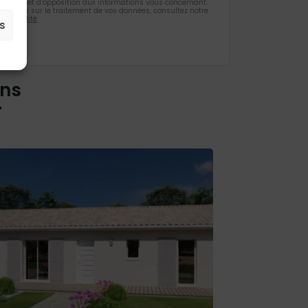
ification et d’opposition aux informations vous concernant.
rmations sur le traitement de vos données, consultez notre
identialité
s
ons
r