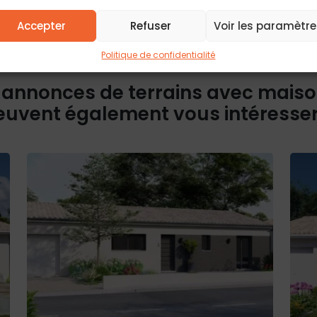
d’accès, de rect
Pour plus d’info
politique de conf
Accepter
Refuser
Voir les paramètre
Politique de confidentialité
 annonces de terrains avec mais
euvent également vous intéresse