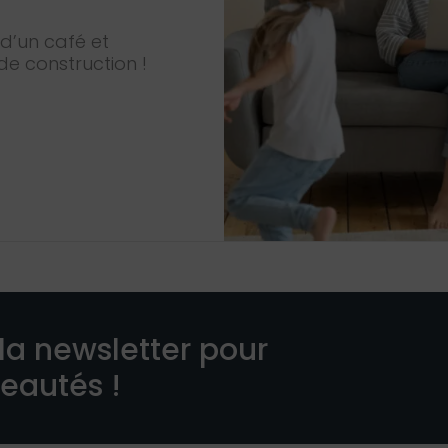
d’un café et
de construction !
la newsletter pour
veautés !