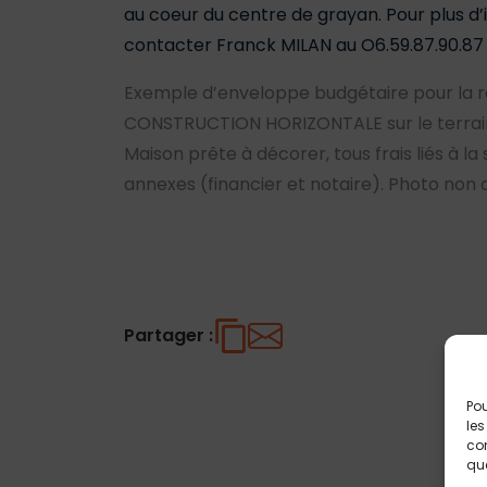
au coeur du centre de grayan. Pour plus d
contacter Franck MILAN au O6.59.87.90.87
Exemple d’enveloppe budgétaire pour la r
CONSTRUCTION HORIZONTALE sur le terrain 
Maison prête à décorer, tous frais liés à la
annexes (financier et notaire). Photo non 
Partager :
Pou
les
con
que