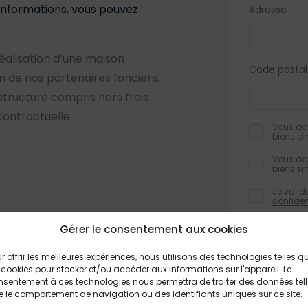
’informations, vous pouvez
Adresse
éalisation d’une maison
Code postal
de nos partenaires fonciers.
 structure compris hors frais
contractuelle.
Vous acc
biens si
Vous acc
biens si
Je valid
confiden
Gérer le consentement aux cookies
r offrir les meilleures expériences, nous utilisons des technologies telles q
Les champs obli
 cookies pour stocker et/ou accéder aux informations sur l'appareil. Le
informations rec
formulaire, font
sentement à ces technologies nous permettra de traiter des données tel
traitement et à
 le comportement de navigation ou des identifiants uniques sur ce site.
feront pas l’obj
Conformément à 