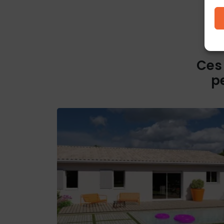
Ces
p