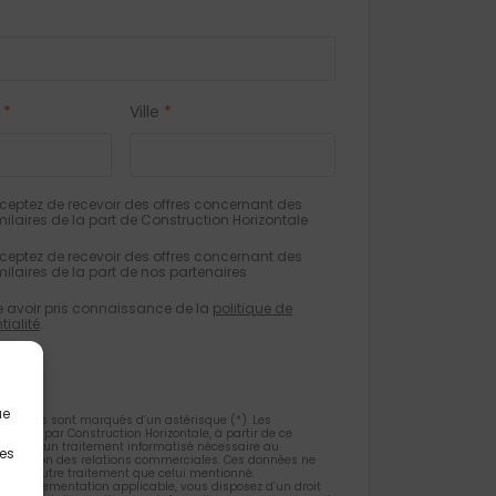
*
Ville
*
eptez de recevoir des offres concernant des
milaires de la part de Construction Horizontale
eptez de recevoir des offres concernant des
milaires de la part de nos partenaires
e avoir pris connaissance de la
politique de
tialité
.
ue
gatoires sont marqués d’un astérisque (*). Les
ueillies par Construction Horizontale, à partir de ce
 l’objet d’un traitement informatisé nécessaire au
les
 la gestion des relations commerciales. Ces données ne
et d’un autre traitement que celui mentionné.
la règlementation applicable, vous disposez d’un droit