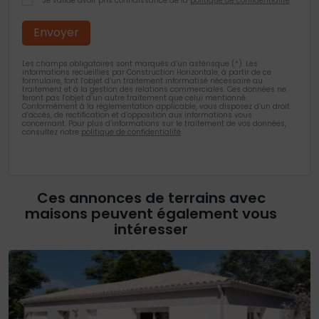
Je valide avoir pris connaissance de la
politique de confidentialité
.
Les champs obligatoires sont marqués d’un astérisque (*). Les
informations recueillies par Construction Horizontale, à partir de ce
formulaire, font l’objet d’un traitement informatisé nécessaire au
traitement et à la gestion des relations commerciales. Ces données ne
feront pas l’objet d’un autre traitement que celui mentionné.
Conformément à la règlementation applicable, vous disposez d’un droit
d’accès, de rectification et d’opposition aux informations vous
concernant. Pour plus d’informations sur le traitement de vos données,
consultez notre
politique de confidentialité
Ces annonces de terrains avec
maisons peuvent également vous
intéresser