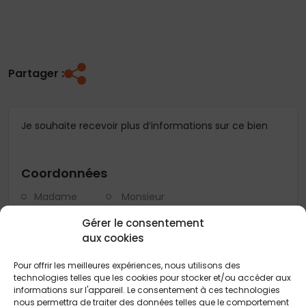
Partager :
Je souhaite recevoir plus d’informations sur ce bien
Coordonnées
Madame
Monsieur
Nom
*
Gérer le consentement
aux cookies
Prénom
*
Pour offrir les meilleures expériences, nous utilisons des
technologies telles que les cookies pour stocker et/ou accéder aux
informations sur l'appareil. Le consentement à ces technologies
nous permettra de traiter des données telles que le comportement