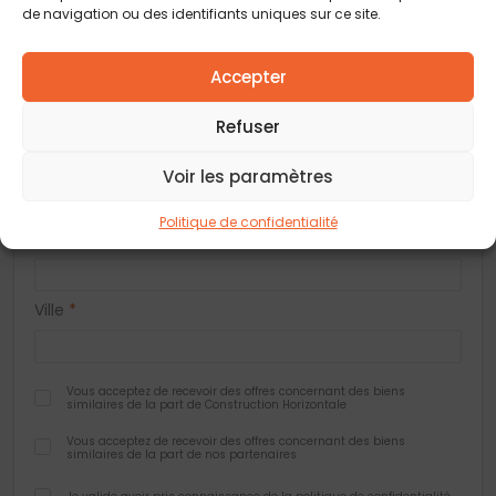
Téléphone
*
de navigation ou des identifiants uniques sur ce site.
E-mail
*
Accepter
Refuser
Adresse
Voir les paramètres
Politique de confidentialité
Code postal
*
Ville
*
Vous acceptez de recevoir des offres concernant des biens
similaires de la part de Construction Horizontale
Vous acceptez de recevoir des offres concernant des biens
similaires de la part de nos partenaires