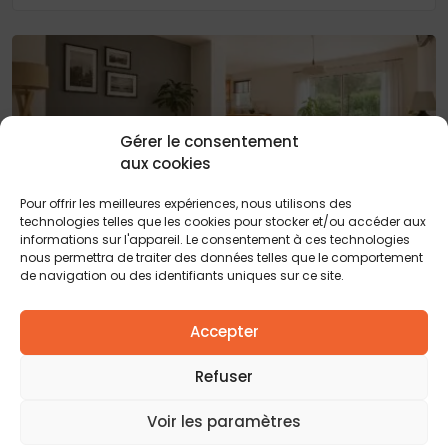
Gérer le consentement
aux cookies
Pour offrir les meilleures expériences, nous utilisons des
technologies telles que les cookies pour stocker et/ou accéder aux
informations sur l'appareil. Le consentement à ces technologies
Maison + terrain Saint-léon (31)
- 780m²
nous permettra de traiter des données telles que le comportement
de navigation ou des identifiants uniques sur ce site.
CONSTRUCTION HORIZONTALE, vous propose ce projet
de maison individuelle de 80m² idéalement située à
Saint-Léon, dans...
Accepter
255 000 €
Refuser
Voir les paramètres