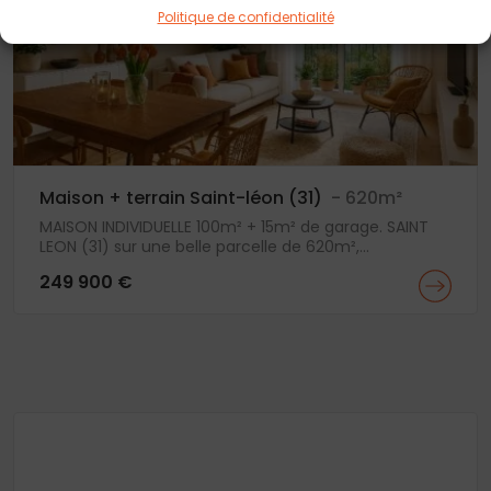
Politique de confidentialité
Maison + terrain Saint-léon (31)
- 620m²
MAISON INDIVIDUELLE 100m² + 15m² de garage. SAINT
LEON (31) sur une belle parcelle de 620m²,...
249 900 €