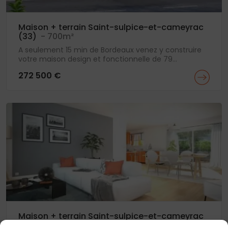
Maison + terrain Saint-sulpice-et-cameyrac
(33)
- 700m²
A seulement 15 min de Bordeaux venez y construire
votre maison design et fonctionnelle de 79...
272 500 €
Maison + terrain Saint-sulpice-et-cameyrac
(33)
- 694m²