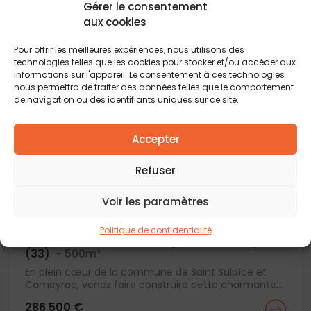
Gérer le consentement
A seulement 15 min de Bordeaux venez y construire
aux cookies
votre maison design et fonctionnelle de 85...
276 500 €
Pour offrir les meilleures expériences, nous utilisons des
technologies telles que les cookies pour stocker et/ou accéder aux
informations sur l'appareil. Le consentement à ces technologies
nous permettra de traiter des données telles que le comportement
de navigation ou des identifiants uniques sur ce site.
Accepter
Refuser
Voir les paramètres
Politique de confidentialité
Maison + terrain Saint-sulpice-et-cameyrac
(33)
- 500m²
En plein cœur de la commune de Saint Sulpîce et
Cameyrac, venez faire construire cette charmante...
286 500 €