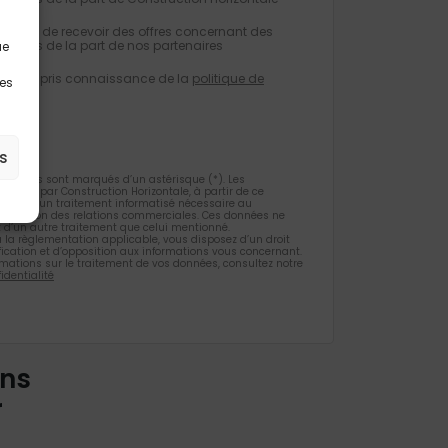
eptez de recevoir des offres concernant des
milaires de la part de nos partenaires
ue
e avoir pris connaissance de la
politique de
les
tialité
.
s
gatoires sont marqués d’un astérisque (*). Les
ueillies par Construction Horizontale, à partir de ce
 l’objet d’un traitement informatisé nécessaire au
 la gestion des relations commerciales. Ces données ne
et d’un autre traitement que celui mentionné.
la règlementation applicable, vous disposez d’un droit
ification et d’opposition aux informations vous concernant.
rmations sur le traitement de vos données, consultez notre
identialité
ons
r