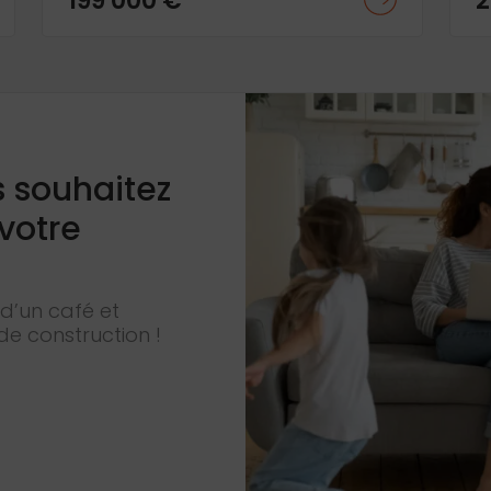
199 000 €
2
s souhaitez
 votre
d’un café et
de construction !