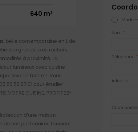
Coordo
640 m²
Madam
Nom
*
s, belle contemporaine en L de
he des grands axes routiers,
Téléphone
*
modités à proximité. La
jour lumineux avec cuisine
superficie de 640 m². Vous
Adresse
.56.56.37.01 pour étudier
FRE VOTRE CUISINE, PROFITEZ-
Code postal
éalisation d’une maison
de nos partenaires fonciers.
 structure compris hors frais
Vous acc
biens si