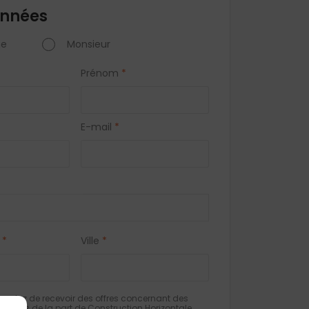
nnées
e
Monsieur
Prénom
*
E-mail
*
*
Ville
*
eptez de recevoir des offres concernant des
milaires de la part de Construction Horizontale