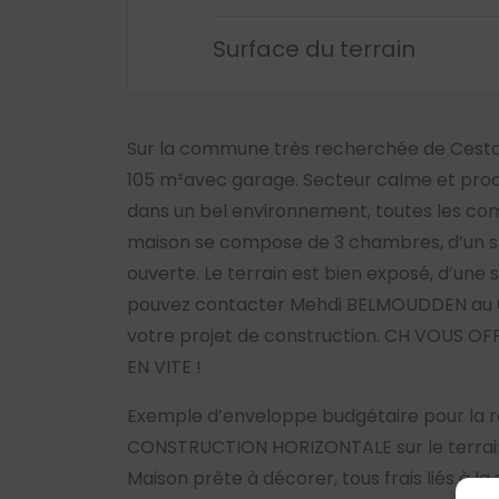
Surface du terrain
Sur la commune très recherchée de Cesta
105 m²avec garage. Secteur calme et proc
dans un bel environnement, toutes les com
maison se compose de 3 chambres, d’un sé
ouverte. Le terrain est bien exposé, d’une 
pouvez contacter Mehdi BELMOUDDEN au 05
votre projet de construction. CH VOUS OF
EN VITE !
Exemple d’enveloppe budgétaire pour la r
CONSTRUCTION HORIZONTALE sur le terrain 
Maison prête à décorer, tous frais liés à la