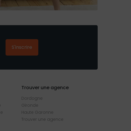
S'inscrire
Trouver une agence
Dordogne
e
Gironde
se
Haute Garonne
Trouver une agence