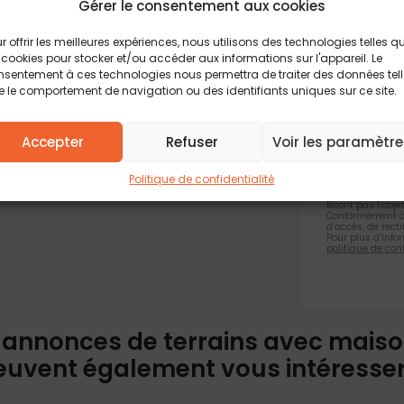
Gérer le consentement aux cookies
contractuelle.
Vous acc
biens si
r offrir les meilleures expériences, nous utilisons des technologies telles q
 cookies pour stocker et/ou accéder aux informations sur l'appareil. Le
Je valid
sentement à ces technologies nous permettra de traiter des données tel
confiden
 le comportement de navigation ou des identifiants uniques sur ce site.
Accepter
Refuser
Voir les paramètre
Les champs obli
informations rec
Politique de confidentialité
formulaire, font
traitement et à
feront pas l’obj
Conformément à 
d’accès, de rect
Pour plus d’info
politique de conf
 annonces de terrains avec mais
euvent également vous intéresse