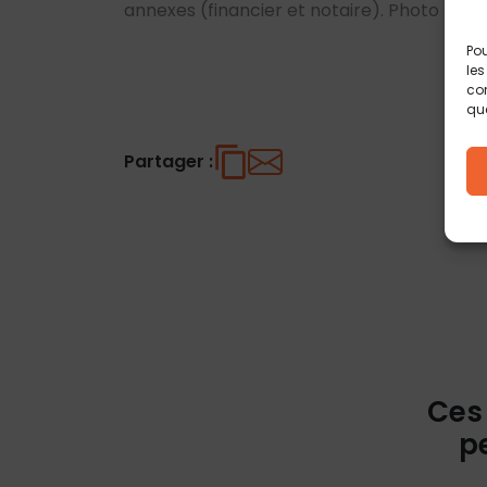
annexes (financier et notaire). Photo non 
Pou
les
con
que
Partager :
Ces
p