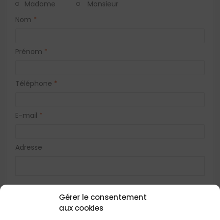
Madame
Monsieur
Nom
*
Prénom
*
Téléphone
*
E-mail
*
Adresse
Code postal
*
Gérer le consentement
aux cookies