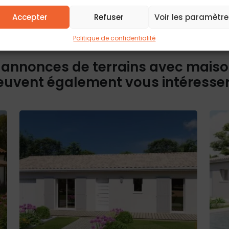
d’accès, de rect
Pour plus d’info
politique de conf
Accepter
Refuser
Voir les paramètre
Politique de confidentialité
 annonces de terrains avec mais
euvent également vous intéresse