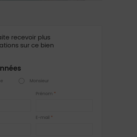
ite recevoir plus
ations sur ce bien
nnées
e
Monsieur
Prénom
*
E-mail
*