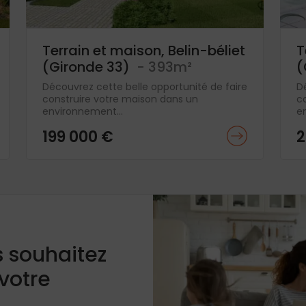
Terrain et maison, Belin-béliet
T
(Gironde 33)
- 393m²
(
Découvrez cette belle opportunité de faire
D
construire votre maison dans un
c
environnement...
e
199 000 €
2
s souhaitez
 votre