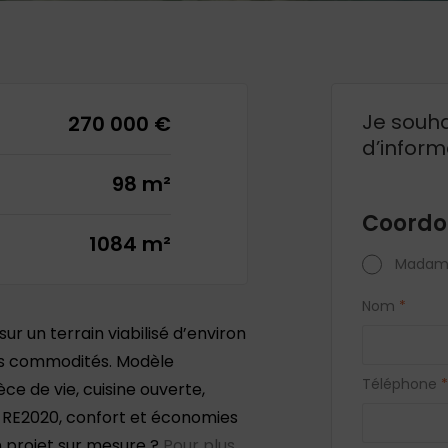
Je souha
270 000 €
d’inform
98 m²
Coordo
1084 m²
Madam
Nom
*
r un terrain viabilisé d’environ
es commodités. Modèle
Téléphone
*
ce de vie, cuisine ouverte,
e RE2020, confort et économies
n projet sur mesure ?
Pour plus