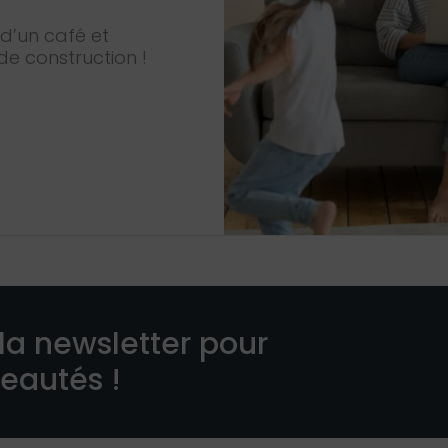
d’un café et
de construction !
la newsletter pour
veautés !