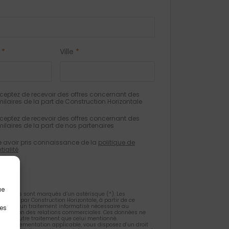
*
Ville
*
eptez de recevoir des offres concernant des
milaires de la part de Construction Horizontale
eptez de recevoir des offres concernant des
milaires de la part de nos partenaires
e avoir pris connaissance de la
politique de
tialité
.
ue
gatoires sont marqués d’un astérisque (*). Les
ueillies par Construction Horizontale, à partir de ce
 l’objet d’un traitement informatisé nécessaire au
les
 la gestion des relations commerciales. Ces données ne
et d’un autre traitement que celui mentionné.
la règlementation applicable, vous disposez d’un droit