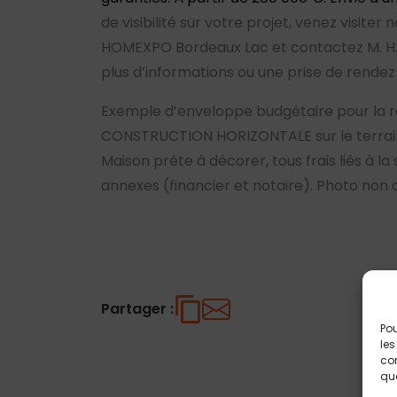
de visibilité sur votre projet, venez visite
HOMEXPO Bordeaux Lac et contactez M. HA
plus d’informations ou une prise de rende
Exemple d’enveloppe budgétaire pour la r
CONSTRUCTION HORIZONTALE sur le terrain 
Maison prête à décorer, tous frais liés à la
annexes (financier et notaire). Photo non 
Partager :
Pou
les
con
que