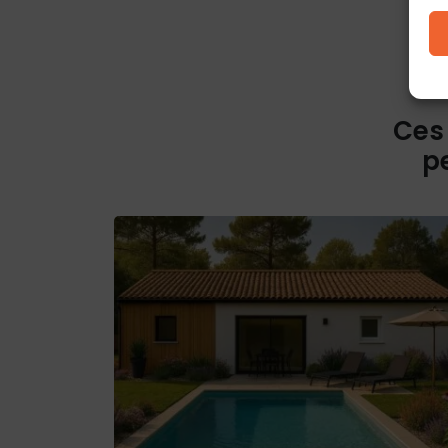
Ces
p