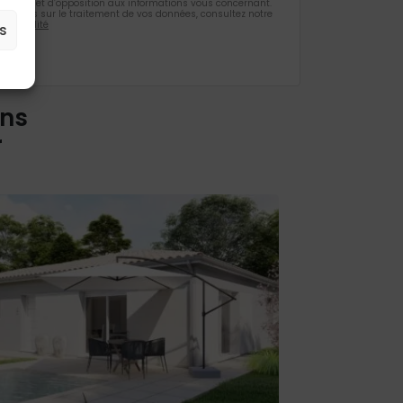
ification et d’opposition aux informations vous concernant.
rmations sur le traitement de vos données, consultez notre
identialité
s
ons
r