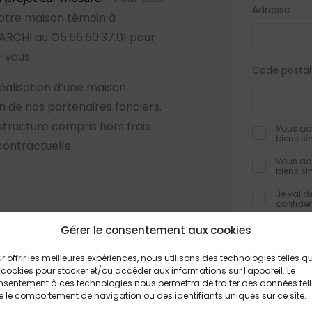
Adresse
r notre maison témoin à
RCHI au O5.56.50.37.01 pour
z-vous
Code postal
éalisation d’une maison
de nos partenaires fonciers.
 structure compris hors frais
Vous acc
biens si
contractuelle.
Vous acc
biens si
Je valid
confiden
Gérer le consentement aux cookies
r offrir les meilleures expériences, nous utilisons des technologies telles q
Les champs obli
 cookies pour stocker et/ou accéder aux informations sur l'appareil. Le
informations rec
formulaire, font
sentement à ces technologies nous permettra de traiter des données tel
traitement et à
 le comportement de navigation ou des identifiants uniques sur ce site.
feront pas l’obj
Conformément à 