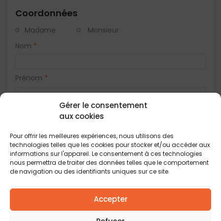
Coordonnées
Madame
Monsieur
Nom
*
Prénom
*
Gérer le consentement
Téléphone
*
aux cookies
Pour offrir les meilleures expériences, nous utilisons des
E-mail
*
technologies telles que les cookies pour stocker et/ou accéder aux
informations sur l'appareil. Le consentement à ces technologies
nous permettra de traiter des données telles que le comportement
de navigation ou des identifiants uniques sur ce site.
Adresse
Accepter
Code postal
*