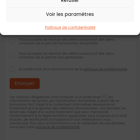
Refuser
Voir les paramètres
Ville
*
Politique de confidentialité
Vous acceptez de recevoir des offres concernant des biens
similaires de la part de Construction Horizontale
Vous acceptez de recevoir des offres concernant des biens
similaires de la part de nos partenaires
Je valide avoir pris connaissance de la
politique de confidentialité
.
Les champs obligatoires sont marqués d’un astérisque (*). Les
informations recueillies par Construction Horizontale, à partir de ce
formulaire, font l’objet d’un traitement informatisé nécessaire au
traitement et à la gestion des relations commerciales. Ces données ne
feront pas l’objet d’un autre traitement que celui mentionné.
Conformément à la règlementation applicable, vous disposez d’un droit
d’accès, de rectification et d’opposition aux informations vous
concernant. Pour plus d’informations sur le traitement de vos données,
consultez notre
politique de confidentialité