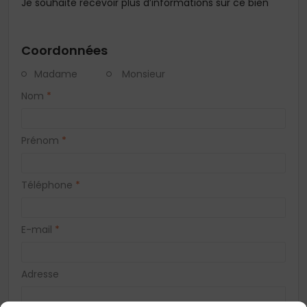
Je souhaite recevoir plus d’informations sur ce bien
Coordonnées
Madame
Monsieur
Nom
*
Prénom
*
Téléphone
*
E-mail
*
Adresse