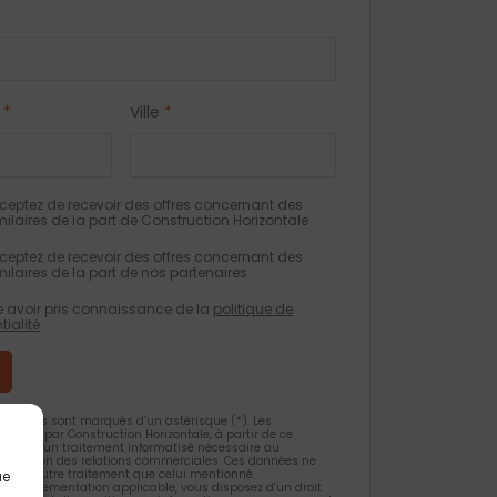
*
Ville
*
eptez de recevoir des offres concernant des
milaires de la part de Construction Horizontale
eptez de recevoir des offres concernant des
milaires de la part de nos partenaires
e avoir pris connaissance de la
politique de
tialité
.
gatoires sont marqués d’un astérisque (*). Les
ueillies par Construction Horizontale, à partir de ce
 l’objet d’un traitement informatisé nécessaire au
 la gestion des relations commerciales. Ces données ne
et d’un autre traitement que celui mentionné.
ue
la règlementation applicable, vous disposez d’un droit