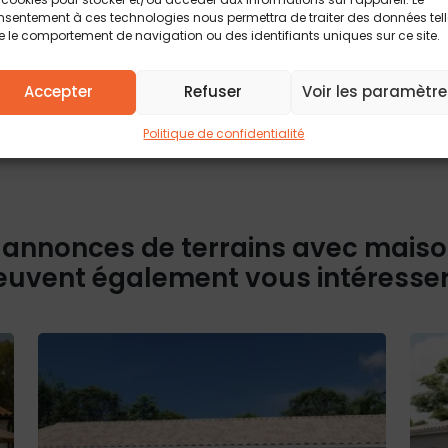
de nos partenaires fonciers.
d’accès, de rect
Pour plus d’info
sentement à ces technologies nous permettra de traiter des données tel
 structure compris hors frais
politique de conf
 le comportement de navigation ou des identifiants uniques sur ce site.
contractuelle.
Accepter
Refuser
Voir les paramètre
Politique de confidentialité
 annonces de terrains avec mais
euvent également vous intéresse