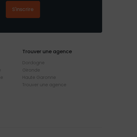
S'inscrire
Trouver une agence
Dordogne
e
Gironde
se
Haute Garonne
Trouver une agence