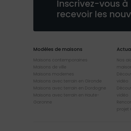
Inscrivez-vous à 
recevoir les nou
Modèles de maisons
Actua
Maisons contemporaines
Nos ai
Maisons de ville
maison
Maisons modernes
Découv
Maisons avec terrain en Gironde
vidéo
Maisons avec terrain en Dordogne
Découv
Maisons avec terrain en Haute-
vidéo
Garonne
Rencon
projet