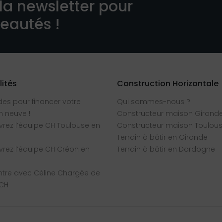
la newsletter pour
veautés !
lités
Construction Horizontale
des pour financer votre
Qui sommes-nous ?
 neuve !
Constructeur maison Girond
rez l’équipe CH Toulouse en
Constructeur maison Toulou
Terrain à bâtir en Gironde
rez l’équipe CH Créon en
Terrain à bâtir en Dordogne
tre avec Céline Chargée de
 CH