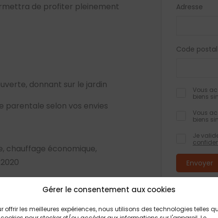
permettra de profiter pleinement
Adresse
Code postal
uverte, donnant sur le jardin
Vous acc
biens si
e parentale selon vos envies
Vous acc
biens si
Je valid
confiden
cée, chauffage économique,
E2020
 Berthelot au O5.56.50.37.01
Les champs obli
Gérer le consentement aux cookies
informations rec
formulaire, font
traitement et à
éalisation d’une maison
feront pas l’obj
r offrir les meilleures expériences, nous utilisons des technologies telles q
Conformément à 
 cookies pour stocker et/ou accéder aux informations sur l'appareil. Le