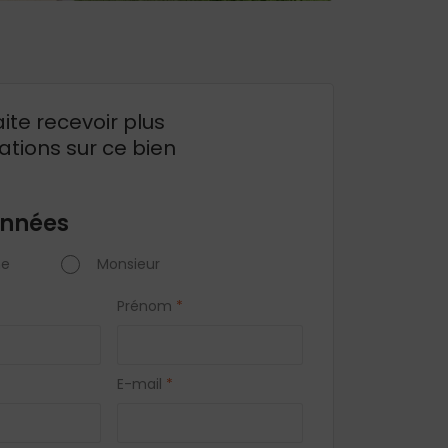
ite recevoir plus
ations sur ce bien
nnées
e
Monsieur
Prénom
*
E-mail
*