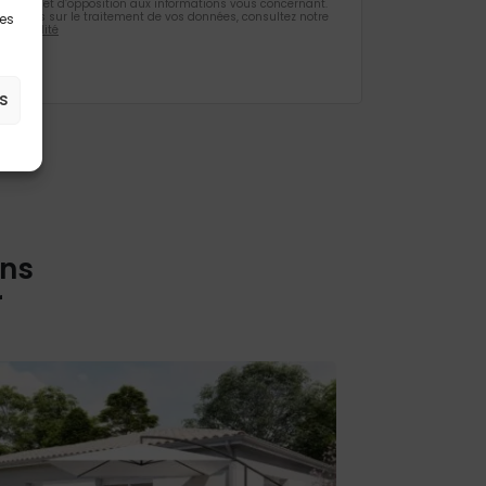
ification et d’opposition aux informations vous concernant.
rmations sur le traitement de vos données, consultez notre
les
identialité
s
ons
r