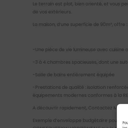
Le terrain est plat, bien orienté, et vous 
de vos extérieurs.
La maison, d’une superficie de 90m², offre :
-Une pièce de vie lumineuse avec cuisine o
-3 à 4 chambres spacieuses, dont une suit
-Salle de bains entièrement équipée
-Prestations de qualité : isolation renfor
équipements modernes conformes à la R
A découvrir rapidement, Contactez Maxime
Exemple d’enveloppe budgétaire pour la r
Pou
les