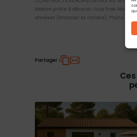
CONSTRUCTION HORIZONTALE sur le terrain 
con
Maison prête à décorer, tous frais liés à la
que
annexes (financier et notaire). Photo non 
Partager :
Ces
p