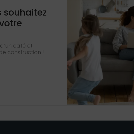
s souhaitez
 votre
d’un café et
de construction !