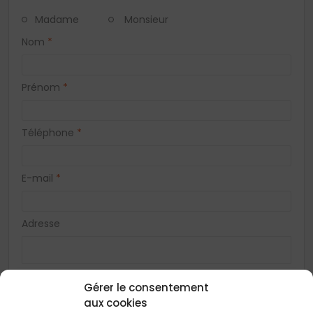
Madame
Monsieur
Nom
*
Prénom
*
Téléphone
*
E-mail
*
Adresse
Code postal
*
Gérer le consentement
aux cookies