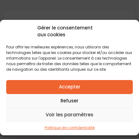
Gérer le consentement
Délais, prix et aide au choix pour la construction
aux cookies
de maisons : Retrouvez tous les conseils et
actualités de votre
constructeur de maison
Pour offrir les meilleures expériences, nous utilisons des
neuve
pour vous guider à chaque étape de votre
technologies telles que les cookies pour stocker et/ou accéder aux
projet immobilier. Explorez toutes les réponses
informations sur l'appareil. Le consentement à ces technologies
pour transformer votre rêve de maison
nous permettra de traiter des données telles que le comportement
individuelle en réalité.
de navigation ou des identifiants uniques sur ce site.
Accepter
Refuser
Un projet ? Vous souhaitez faire
Voir les paramètres
construire votre maison ?
Rencontrons-nous autour d’un café et discutons
Politique de confidentialité
sur votre projet de construction !