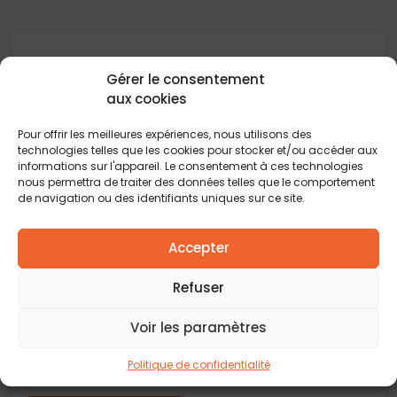
Gérer le consentement
Délais, prix et aide au choix pour la construction
aux cookies
de maisons : Retrouvez tous les conseils et
actualités de votre
constructeur de maison
Pour offrir les meilleures expériences, nous utilisons des
neuve
pour vous guider à chaque étape de votre
technologies telles que les cookies pour stocker et/ou accéder aux
projet immobilier. Explorez toutes les réponses
informations sur l'appareil. Le consentement à ces technologies
pour transformer votre rêve de maison
nous permettra de traiter des données telles que le comportement
individuelle en réalité.
de navigation ou des identifiants uniques sur ce site.
Accepter
Refuser
Un projet ? Vous souhaitez faire
Voir les paramètres
construire votre maison ?
Rencontrons-nous autour d’un café et discutons
Politique de confidentialité
sur votre projet de construction !