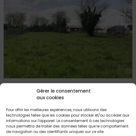
26 MARS 2025
Gérer le consentement
Terrain de 1181 m² à Cartelègue
aux cookies
Pour offrir les meilleures expériences, nous utilisons des
technologies telles que les cookies pour stocker et/ou accéder aux
informations sur l'appareil. Le consentement à ces technologies
nous permettra de traiter des données telles que le comportement
de navigation ou des identifiants uniques sur ce site.