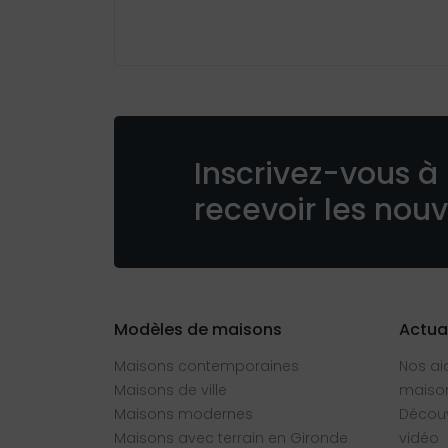
Inscrivez-vous à 
recevoir les nou
Modèles de maisons
Actua
Maisons contemporaines
Nos ai
Maisons de ville
maison
Maisons modernes
Découv
Maisons avec terrain en Gironde
vidéo