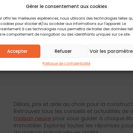
Gérer le consentement aux cookies
25 DÉCEMBRE 2024
r offrir les meilleures expériences, nous utilisons des technologies telles q
BLAYE, terrain de 780 m²
 cookies pour stocker et/ou accéder aux informations sur l'appareil. Le
sentement à ces technologies nous permettra de traiter des données tel
 le comportement de navigation ou des identifiants uniques sur ce site.
Accepter
Refuser
Voir les paramètre
Politique de confidentialité
Délais, prix et aide au choix pour la construc
Retrouvez tous les conseils et actualités de 
maison neuve
pour vous guider à chaque éta
immobilier. Explorez toutes les réponses pou
de maison individuelle en réalité.