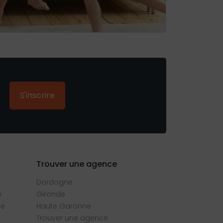
S'inscrire
Trouver une agence
Dordogne
e
Gironde
se
Haute Garonne
Trouver une agence