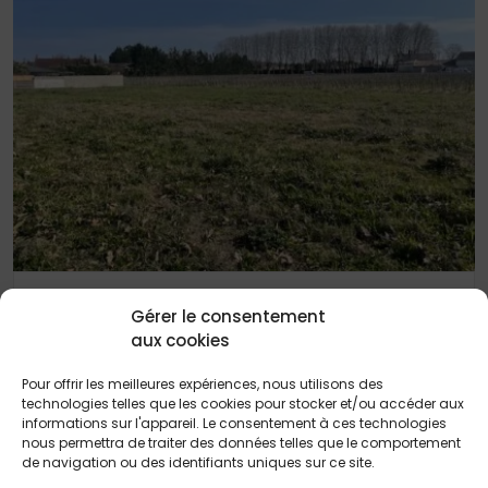
24 JUIN 2025
Gérer le consentement
ST MICHEL DE RIEUFRET terrain de 1 500 m²
aux cookies
Pour offrir les meilleures expériences, nous utilisons des
technologies telles que les cookies pour stocker et/ou accéder aux
informations sur l'appareil. Le consentement à ces technologies
nous permettra de traiter des données telles que le comportement
de navigation ou des identifiants uniques sur ce site.