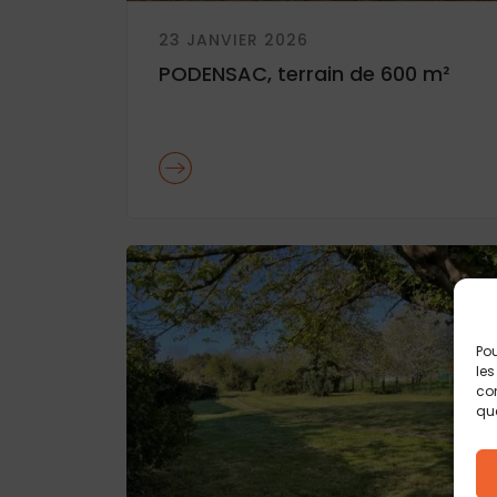
23 JANVIER 2026
PODENSAC, terrain de 600 m²
Pou
les
con
que