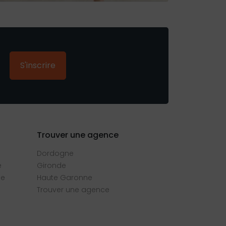
S'inscrire
Trouver une agence
Dordogne
e
Gironde
se
Haute Garonne
Trouver une agence