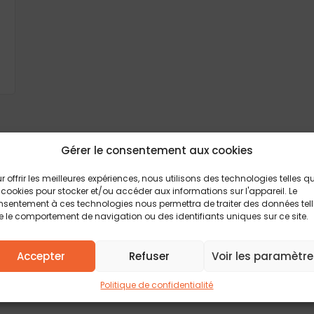
Gérer le consentement aux cookies
r offrir les meilleures expériences, nous utilisons des technologies telles q
 cookies pour stocker et/ou accéder aux informations sur l'appareil. Le
Délais, prix et aide au choix pour la construc
sentement à ces technologies nous permettra de traiter des données tel
 le comportement de navigation ou des identifiants uniques sur ce site.
Retrouvez tous les conseils et actualités de 
maison neuve
pour vous guider à chaque éta
immobilier. Explorez toutes les réponses pou
Accepter
Refuser
Voir les paramètre
de maison individuelle en réalité.
Politique de confidentialité