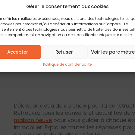
Gérer le consentement aux cookies
29 MARS 2024
r offrir les meilleures expériences, nous utilisons des technologies telles q
A CADILLAC
 cookies pour stocker et/ou accéder aux informations sur l'appareil. Le
sentement à ces technologies nous permettra de traiter des données tel
 le comportement de navigation ou des identifiants uniques sur ce site.
Accepter
Refuser
Voir les paramètre
Politique de confidentialité
Délais, prix et aide au choix pour la construc
Retrouvez tous les conseils et actualités de 
maison neuve
pour vous guider à chaque éta
immobilier. Explorez toutes les réponses pou
de maison individuelle en réalité.