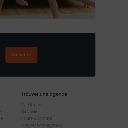
S'inscrire
Trouver une agence
Dordogne
e
Gironde
se
Haute Garonne
Trouver une agence