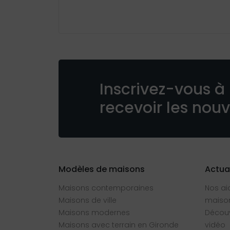
Inscrivez-vous à 
recevoir les nou
Modèles de maisons
Actua
Maisons contemporaines
Nos ai
Maisons de ville
maison
Maisons modernes
Découv
Maisons avec terrain en Gironde
vidéo