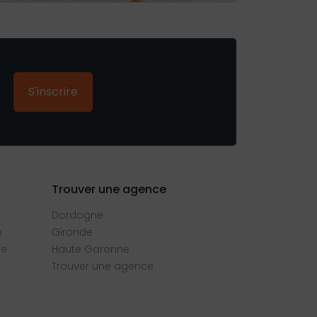
S'inscrire
Trouver une agence
Dordogne
e
Gironde
se
Haute Garonne
Trouver une agence