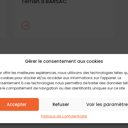
Terrain à BARSAC
Gérer le consentement aux cookies
r offrir les meilleures expériences, nous utilisons des technologies telles q
 cookies pour stocker et/ou accéder aux informations sur l'appareil. Le
Délais, prix et aide au choix pour la construc
sentement à ces technologies nous permettra de traiter des données tel
 le comportement de navigation ou des identifiants uniques sur ce site.
Retrouvez tous les conseils et actualités de 
maison neuve
pour vous guider à chaque éta
immobilier. Explorez toutes les réponses pou
Accepter
Refuser
Voir les paramètre
de maison individuelle en réalité.
Politique de confidentialité