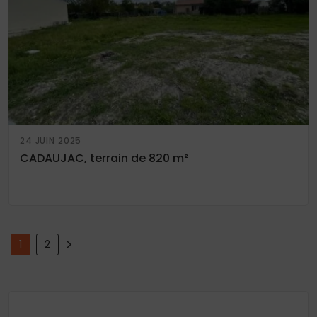
24 JUIN 2025
CADAUJAC, terrain de 820 m²
Pagination
>
1
2
des
publications