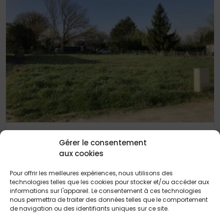
1 MARS 2025
Gérer le consentement
Terrain de 710 m² à Prignac et Marcamps
aux cookies
Pour offrir les meilleures expériences, nous utilisons des
technologies telles que les cookies pour stocker et/ou accéder aux
informations sur l'appareil. Le consentement à ces technologies
nous permettra de traiter des données telles que le comportement
de navigation ou des identifiants uniques sur ce site.