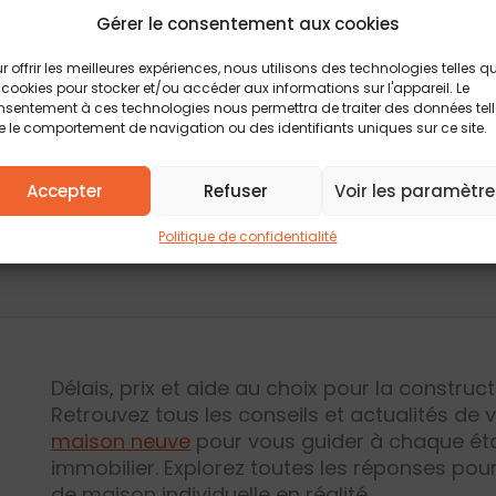
Gérer le consentement aux cookies
17 SEPTEMBRE 2024
r offrir les meilleures expériences, nous utilisons des technologies telles q
Terrain Artigues
 cookies pour stocker et/ou accéder aux informations sur l'appareil. Le
sentement à ces technologies nous permettra de traiter des données tel
 le comportement de navigation ou des identifiants uniques sur ce site.
Accepter
Refuser
Voir les paramètre
Politique de confidentialité
Délais, prix et aide au choix pour la construc
Retrouvez tous les conseils et actualités de 
maison neuve
pour vous guider à chaque éta
immobilier. Explorez toutes les réponses pou
de maison individuelle en réalité.