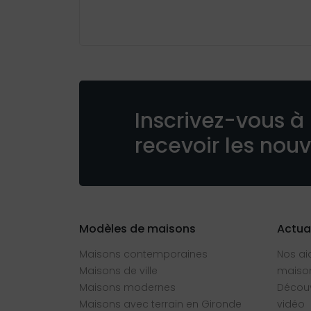
Inscrivez-vous à 
recevoir les nou
Modèles de maisons
Actua
Maisons contemporaines
Nos ai
Maisons de ville
maison
Maisons modernes
Découv
Maisons avec terrain en Gironde
vidéo