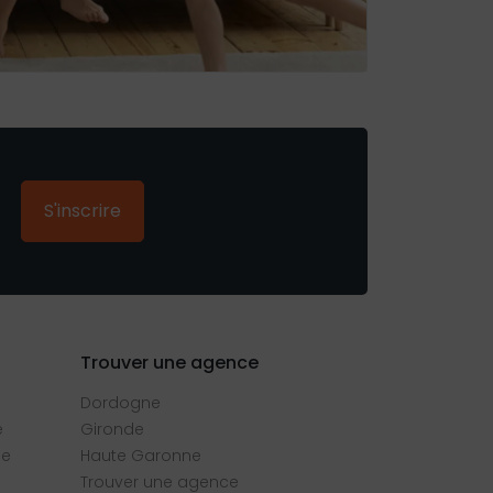
S'inscrire
Trouver une agence
Dordogne
e
Gironde
se
Haute Garonne
Trouver une agence