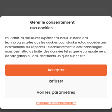
Gérer le consentement
Délais, prix et aide au choix pour la construction
aux cookies
de maisons : Retrouvez tous les conseils et
actualités de votre
constructeur de maison
Pour offrir les meilleures expériences, nous utilisons des
neuve
pour vous guider à chaque étape de votre
technologies telles que les cookies pour stocker et/ou accéder aux
projet immobilier. Explorez toutes les réponses
informations sur l'appareil. Le consentement à ces technologies
pour transformer votre rêve de maison
nous permettra de traiter des données telles que le comportement
individuelle en réalité.
de navigation ou des identifiants uniques sur ce site.
Accepter
Refuser
Un projet ? Vous souhaitez faire
Voir les paramètres
construire votre maison ?
Rencontrons-nous autour d’un café et discutons
Politique de confidentialité
sur votre projet de construction !