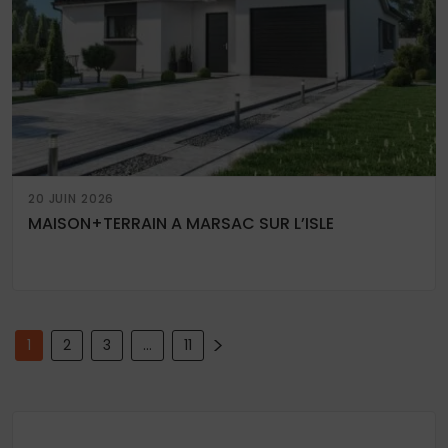
20 JUIN 2026
MAISON+TERRAIN A MARSAC SUR L’ISLE
Pagination
>
1
2
3
…
11
des
publications