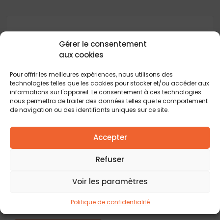
Gérer le consentement
Délais, prix et aide au choix pour la construction
aux cookies
de maisons : Retrouvez tous les conseils et
actualités de votre
constructeur de maison
Pour offrir les meilleures expériences, nous utilisons des
neuve
pour vous guider à chaque étape de votre
technologies telles que les cookies pour stocker et/ou accéder aux
projet immobilier. Explorez toutes les réponses
informations sur l'appareil. Le consentement à ces technologies
pour transformer votre rêve de maison
nous permettra de traiter des données telles que le comportement
individuelle en réalité.
de navigation ou des identifiants uniques sur ce site.
Accepter
Refuser
Un projet ? Vous souhaitez faire
Voir les paramètres
construire votre maison ?
Rencontrons-nous autour d’un café et discutons
Politique de confidentialité
sur votre projet de construction !