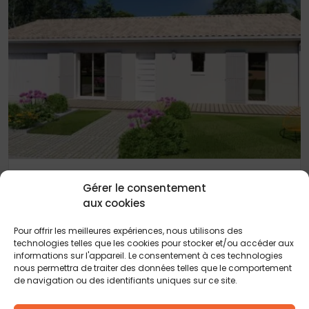
21 MARS 2025
Gérer le consentement
Maison de 90 m² avec garage à La Force
aux cookies
Pour offrir les meilleures expériences, nous utilisons des
technologies telles que les cookies pour stocker et/ou accéder aux
informations sur l'appareil. Le consentement à ces technologies
nous permettra de traiter des données telles que le comportement
de navigation ou des identifiants uniques sur ce site.