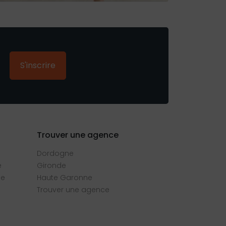
S'inscrire
Trouver une agence
Dordogne
e
Gironde
se
Haute Garonne
Trouver une agence