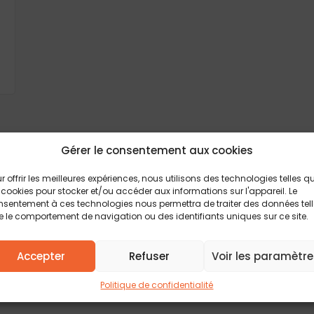
Gérer le consentement aux cookies
r offrir les meilleures expériences, nous utilisons des technologies telles q
 cookies pour stocker et/ou accéder aux informations sur l'appareil. Le
Délais, prix et aide au choix pour la construc
sentement à ces technologies nous permettra de traiter des données tel
 le comportement de navigation ou des identifiants uniques sur ce site.
Retrouvez tous les conseils et actualités de 
maison neuve
pour vous guider à chaque éta
immobilier. Explorez toutes les réponses pou
Accepter
Refuser
Voir les paramètre
de maison individuelle en réalité.
Politique de confidentialité