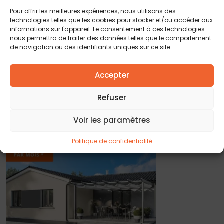
(modèle Kiwano) avec :
Pour offrir les meilleures expériences, nous utilisons des
technologies telles que les cookies pour stocker et/ou accéder aux
3 chambres
informations sur l'appareil. Le consentement à ces technologies
nous permettra de traiter des données telles que le comportement
Une salle de bain avec douche à l’italienne
de navigation ou des identifiants uniques sur ce site.
Clim réversible
Ce modèle de maison neuve répond aux dernières
Accepter
réglementations énergétiques, ce qui vous permettra
de faire d’importantes économies.
Refuser
En savoir plus – Mentions légales
Voir les paramètres
Politique de confidentialité