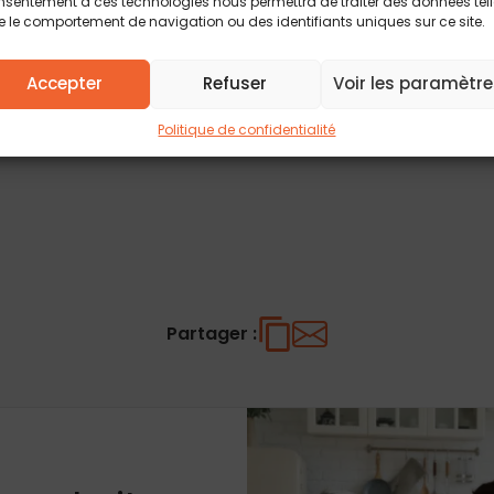
sentement à ces technologies nous permettra de traiter des données tel
 de CINA de développer une des spécificités de son ADN
 le comportement de navigation ou des identifiants uniques sur ce site.
 futurs nouveaux propriétaires à sauter le pas.
Accepter
Refuser
Voir les paramètre
e et souriante, prête à vous accompagner et vous
Politique de confidentialité
Partager :