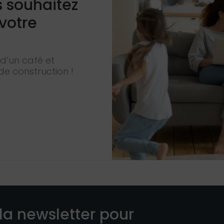
s souhaitez
 votre
d’un café et
de construction !
la newsletter pour