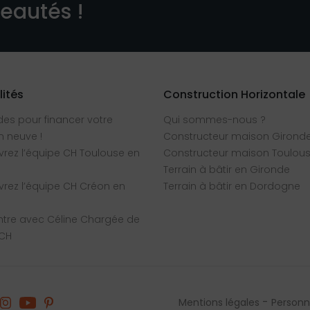
veautés !
lités
Construction Horizontale
des pour financer votre
Qui sommes-nous ?
 neuve !
Constructeur maison Girond
rez l’équipe CH Toulouse en
Constructeur maison Toulou
Terrain à bâtir en Gironde
rez l’équipe CH Créon en
Terrain à bâtir en Dordogne
tre avec Céline Chargée de
 CH
Mentions légales
Personna