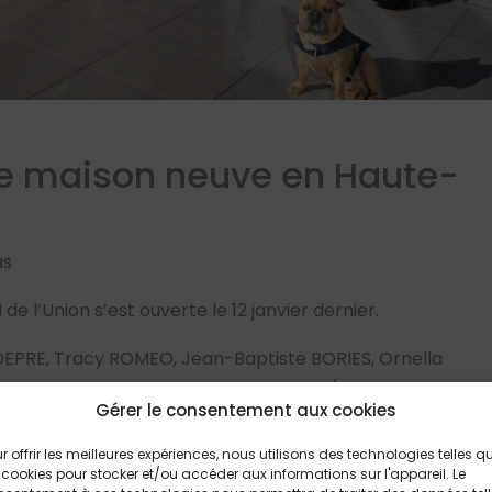
de maison neuve en Haute-
as
 l’Union s’est ouverte le 12 janvier dernier.
 DEPRE, Tracy ROMEO, Jean-Baptiste BORIES, Ornella
e, Amandine CASABAN, Camille MALLARD (manager
Gérer le consentement aux cookies
ortaliser le moment.
r offrir les meilleures expériences, nous utilisons des technologies telles q
e-Garonne), l’arrivée de cette nouvelle agence CH aux
 cookies pour stocker et/ou accéder aux informations sur l'appareil. Le