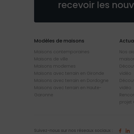
recevoir les nou
Modèles de maisons
Actua
Maisons contemporaines
Nos ai
Maisons de ville
maison
Maisons modernes
Découv
Maisons avec terrain en Gironde
vidéo
Maisons avec terrain en Dordogne
Découv
Maisons avec terrain en Haute-
vidéo
Garonne
Rencon
projet
Suivez-nous sur nos réseaux sociaux :